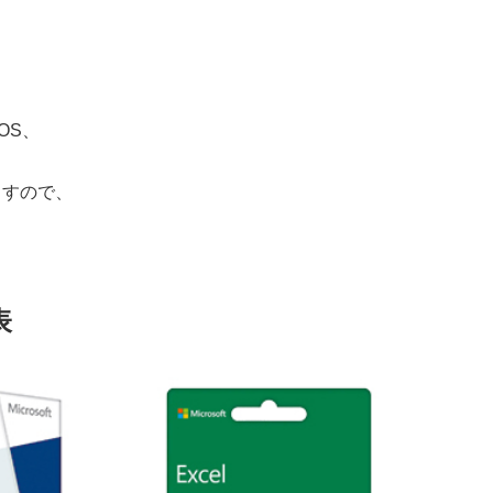
、
OS、
ますので、
表